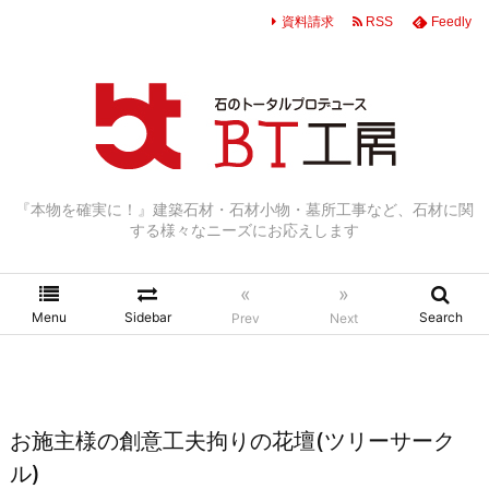
資料請求
RSS
Feedly
『本物を確実に！』建築石材・石材小物・墓所工事など、石材に関
する様々なニーズにお応えします
«
»
Menu
Sidebar
Search
Prev
Next
お施主様の創意工夫拘りの花壇(ツリーサーク
ル)