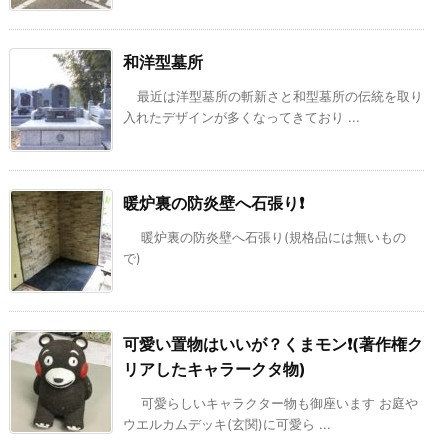
和洋型墓所
最近は洋型墓所の斬新さと和型墓所の伝統を取り
入れたデザインが多くなってきており ...
暖炉裏の防炎壁へ石張り❗️
暖炉裏の防炎壁へ石張り(規格品には無いもの
で)
可愛い置物はいいが？くまモン❗️(著作権ク
リアしたキャラークタ物)
可愛らしいキャラクター物も御座います お庭や
ウエルカムデッキ(玄関)に可愛ら ...